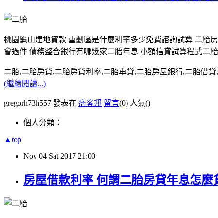
桃園龜山建地貸款 重劃區是什麼利率多少免費諮詢試算 二胎
會過件 債務整合銀行有哪幾家二胎年息 小額信貸試算程式二
二胎,二胎房貸,二胎房貸利率,二胎車貸,二胎房屋銀行,二胎借貸,請洽0
(繼續閱讀...)
gregorh73h557 發表在
痞客邦
留言
(0)
人氣(
)
個人分類：
▲top
Nov
04
Sat
2017
21:00
房屋借款利率 何謂二胎房貸年息怎麼