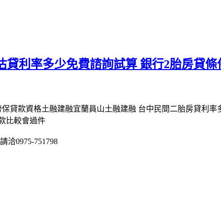
估貸利率多少免費諮詢試算 銀行2胎房貸
勞保貸款資格土融建融宜蘭員山土融建融 台中民間二胎房貸利率
款比較會過件
975-751798