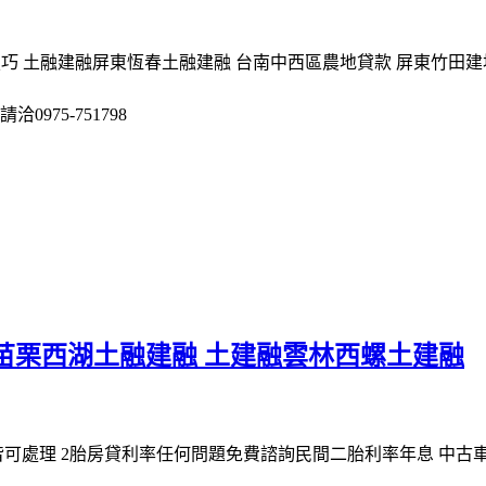
巧 土融建融屏東恆春土融建融 台南中西區農地貸款 屏東竹田
975-751798
苗栗西湖土融建融 土建融雲林西螺土建融
可處理 2胎房貸利率任何問題免費諮詢民間二胎利率年息 中古車