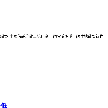
貸款 中國信託房貸二胎利率 土融宜蘭礁溪土融建地貸款新竹
最低