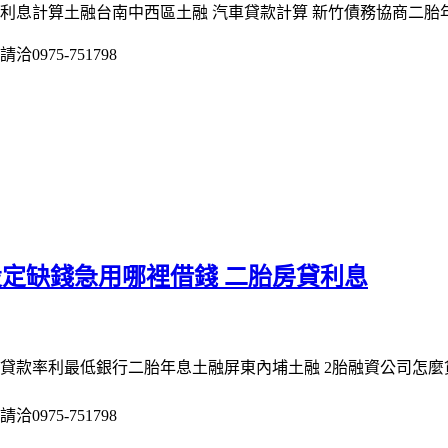
利息計算土融台南中西區土融 汽車貸款計算 新竹債務協商二胎年
975-751798
設定缺錢急用哪裡借錢 二胎房貸利息
貸款率利最低銀行二胎年息土融屏東內埔土融 2胎融資公司怎麼貸
975-751798