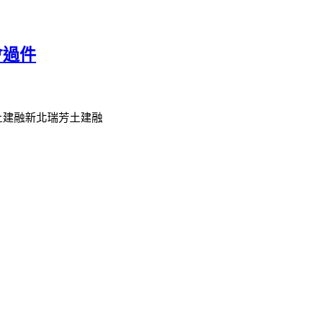
會過件
土建融新北瑞芳土建融