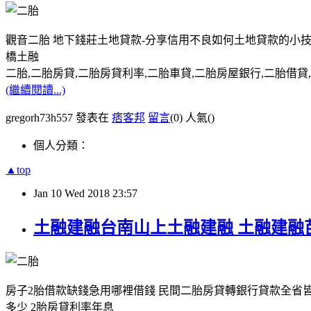
觀音二胎 地下錢莊土地貸款-分享信用不良如何土地貸款的小技
橋土融
二胎,二胎房貸,二胎房貸利率,二胎車貸,二胎房屋銀行,二胎借貸,請洽0
(繼續閱讀...)
gregorh73h557 發表在
痞客邦
留言
(0)
人氣(
)
個人分類：
▲top
Jan
10
Wed
2018
23:57
土融建融台南山上土融建融 土融建融
房子2胎借款缺錢急用哪裡借錢 民間二胎房貸轉銀行貸款全省皆
多少 2胎房貸利率年息